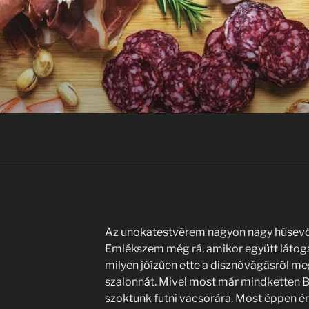
Az unokatestvérem nagyon nagy húsevő, 
Emlékszem még rá, amikor együtt látog
milyen jóízűen ette a disznóvágásról m
szalonnát. Mivel most már mindketten 
szoktunk futni vacsorára. Most éppen én