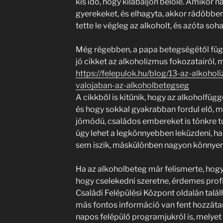
kis idő, hogy kilábaljon belőle. Amiko
gyerekeket, és elhagyta, akkor rádöbben
tette le végleg az alkoholt, és azóta soh
Még régebben, a papa betegségétől füg
jó cikket az alkoholizmus fokozatairól, m
https://felepulok.hu/blog/13-az-alkoho
valojaban-az-alkoholbetegseg
A cikkből is kitűnik, hogy az alkoholfüg
és hogy sokkal gyakrabban fordul elő, m
jómódú, családos embereket is tönkre t
úgy lehet a legkönnyebben leküzdeni, ha
sem iszik, máskülönben nagyon könnyen
Ha az alkoholbeteg már felismerte, hogy 
hogy cselekedni szeretne, érdemes profi
Családi Felépülési Központ oldalán talá
más fontos információ van fent hozzátar
napos felépülő programjukról is, melyet