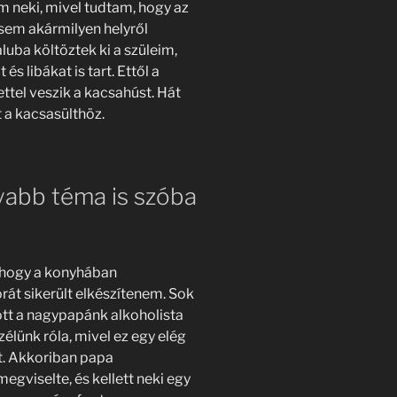
 neki, mivel tudtam, hogy az
sem akármilyen helyről
luba költöztek ki a szüleim,
 libákat is tart. Ettől a
ttel veszik a kacsahúst. Hát
 a kacsasülthöz.
yabb téma is szóba
ahogy a konyhában
át sikerült elkészítenem. Sok
ött a nagypapánk alkoholista
zélünk róla, mivel ez egy elég
t. Akkoriban papa
gviselte, és kellett neki egy