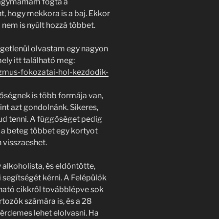
r nagymamám fogta a
t, hogy mekkora is a baj. Ekkor
a nem is nyúlt hozzá többet.
getlenül olvastam egy nagyon
ely itt található meg:
lizmus-fokozatai-hol-kezdodik-
gőségnek is több formája van,
int azt gondolnánk. Sikeres,
ud tenni. A függőséget pedig
 a beteg többet egy kortyot
 visszaeshet.
alkoholista, és eldöntötte,
 segítségét kérni. A Felépülök
lható cikkről továbblépve sok
tozók számára is, és a 28
 érdemes lehet elolvasni. Ha