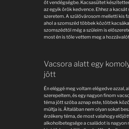
őt vendégségbe. Kacsasültet készítettem
az egyik örök kedvence. Ehhez a kacsát 
szeretem. A szülővárosom melletti kis fa
ahol a szomszéd többek között kacsákat és
szomszédtól még a szüleim is előszerete
most én is tőle vettem meg a hozzávalót
Vacsora alatt egy komol
jött
Én eléggé meg voltam elégedve azzal, 
szerepeltem, és egy nagyon finom vacsor
téma jött szóba aznap este, többek köz
múltja is. Általában nem olyan sokat bes
érzékeny téma, de most valahogy előjöt
alkoholbetegsége a családot is nagyon me