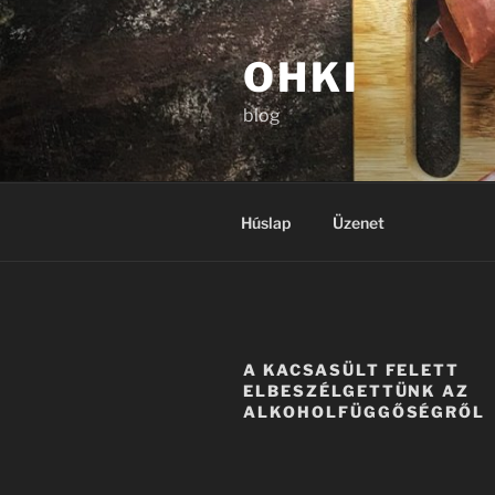
Tartalomhoz
OHKI
blog
Húslap
Üzenet
A KACSASÜLT FELETT
ELBESZÉLGETTÜNK AZ
ALKOHOLFÜGGŐSÉGRŐL