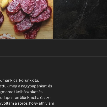
már kicsi korunk óta.
attuk meg a nagypapánkat, és
egmaradt kolbászokat és
Budapesten élünk, néha össze
 voltam a soros, hogy áthívjam