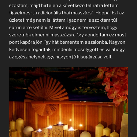
szoktam, majd hirtelen a következő feliratra lettem
figyelmes: „tradícionális thai masszázs”. Hoppá! Ezt az
üzletet még nem is láttam, igaz nem is szoktam túl
sűrűn erre sétálni. Mivel amúgy is terveztem, hogy
szeretnék elmenni masszázsra, így gondoltam ez most
pont kapóra jön, így hát bementem a szalonba. Nagyon
kedvesen fogadtak, mindenki mosolygott és valahogy
az egész helynek egy nagyon jó kisugárzása volt.