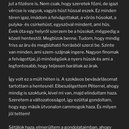
jut a főzésre is. Nem csak, hogy szeretek főzni, de igazi
vércse is vagyok, vagyis húst hússal eszek. Ez minden
téren igaz, imádom a felvágottakat, a vörös húsokat, a
pulyka- és csirkehúst, egyszóval mindent, ami hűs.
Évek óta egy helyről szerzem be a húsokat, mégpedig a
közeli hentestől. Megbízok benne. Tudom, hogy mindig
friss az áru és megbízható forrásból szerzi be. Szinte
van minden, ami szem-szájnak ingere. Nagyon finomak
a felvágottjai, jó minőségűek a nyers húsok és ami a
legfontosabb, hogy teljesen barátiak az árak.
Így volt ez a múlt héten is. A szokásos bevásárlásomat
tartottam a hentesnél. Elbeszélgettem Péterrel, ahogy
mindig is szoktunk, kivel mi van, majd elindultam haza.
Szeretem a változatosságot, így ezúttal gondoltam,
hogy egy másik útvonalon cammogok haza. És milyen
jól tettem!
Sétálok haza, elmerültem a gondolataimban, ahogy