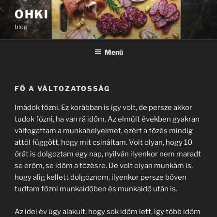
Tartalomhoz
OHKI
blog
Menü
FŐ A VÁLTOZATOSSÁG
Imádok főzni. Ez korábban is így volt, de persze akkor
tudok főzni, ha van rá időm. Az elmúlt években gyakran
váltogattam a munkahelyeimet, ezért a főzés mindig
attól függött, hogy mit csináltam. Volt olyan, hogy 10
órát is dolgoztam egy nap, nyilván ilyenkor nem maradt
se erőm, se időm a főzésre. De volt olyan munkám is,
hogy alig kellett dolgoznom, ilyenkor persze bőven
tudtam főzni munkaidőben és munkaidő után is.
Az idei év úgy alakult, hogy sok időm lett, így több időm