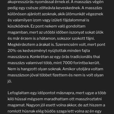
akupresszúrás nyomással érnek el. A masszázs végén
pedig egy csésze zölteávla keveskednek. A masszázs
különösen ajánlott azoknak, akik ülőmunkát végeznek
és valamilyen izom vagy izületi fájdalommal is
küszködnek. Ez pont nekem való gondoltam
magamban, mert az utóbbi időben iszonyat sokat ülök
és már érzem is a hátamon, sokszor szokott fájni.
Megkérdeztem a árakat is. Szerencsém volt, mert pont
20%-os kedvezményt nyújtottak minden fajta
masszázsra. Konkrétan az egy órás tradícionális thai
masszázs valamivel több, mint 7000 forintba került.
Nem is hangzott olyan soknak. Amikor utoljára voltam
masszázson jóval többet fizettem és nem is volt olyan
jó.
Lefoglaltam egy időpontot másnapra, mert ugye a több
kiló hússal mégsem maradhattam ott masszíroztatni
magamat. Nagyon jól esett volna akkor, de azt hiszem a
romlott húsnak elég büdös szaga lett volna az én egy