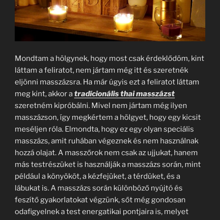
Mondtam a hölgynek, hogy most csak érdeklődöm, kint
láttam a feliratot, nem jártam még itt és szeretnék
eljönni masszázsra. Ha már úgyis ezt a feliratot láttam
meg kint, akkor a
tradícionális thai masszázst
szeretném kipróbálni. Mivel nem jártam még ilyen
masszázson, így megkértem a hölgyet, hogy egy kicsit
meséljen róla. Elmondta, hogy ez egy olyan speciális
masszázs, amit ruhában végeznek és nem használnak
hozzá olajat. A masszőrok nem csak az ujjukat, hanem
más testrészüket is használják a masszázs során, mint
például a könyököt, a kézfejüket, a térdüket, és a
lábukat is. A masszázs során különböző nyújtó és
feszítő gyakorlatokat végzünk, sőt még gondosan
odafigyelnek a test energatikai pontjaira is, melyet