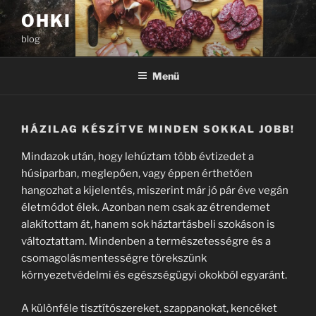
Tartalomhoz
OHKI
blog
Menü
HÁZILAG KÉSZÍTVE MINDEN SOKKAL JOBB!
Mindazok után, hogy lehúztam több évtizedet a
húsiparban, meglepően, vagy éppen érthetően
hangozhat a kijelentés, miszerint már jó pár éve vegán
életmódot élek. Azonban nem csak az étrendemet
alakítottam át, hanem sok háztartásbeli szokáson is
változtattam. Mindenben a természetességre és a
csomagolásmentességre törekszünk
környezetvédelmi és egészségügyi okokból egyaránt.
A különféle tisztítószereket, szappanokat, kencéket