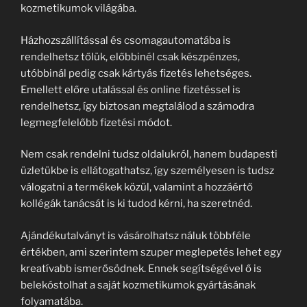
kozmetikumok világába.
Házhozszállítással és csomagautomatába is
rendelhetsz tőlük, előbbinél csak készpénzes,
utóbbinál pedig csak kártyás fizetés lehetséges.
Emellett előre utalással és online fizetéssel is
rendelhetsz, így biztosan megtalálod a számodra
legmegfelelőbb fizetési módot.
Nem csak rendelni tudsz oldalukról, hanem budapesti
üzletükbe is ellátogathatsz, így személyesen is tudsz
válogatni a termékek közül, valamint a hozzáértő
kollégák tanácsát is ki tudod kérni, ha szeretnéd.
Ajándékutalványt is vásárolhatsz náluk többféle
értékben, ami szerintem szuper meglepetés lehet egy
kreatívabb ismerősödnek. Ennek segítségével ő is
belekóstolhat a saját kozmetikumok gyártásának
folyamatába.