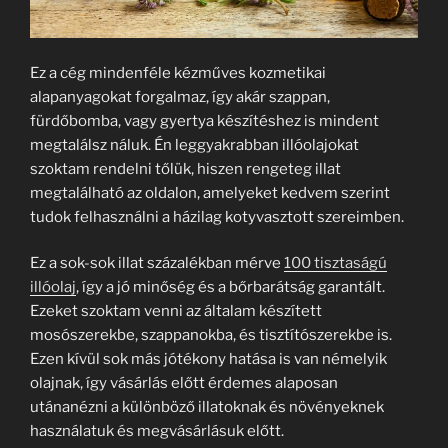
Ez a cég mindenféle kézműves kozmetikai
alapanyagokat forgalmaz, így akár szappan,
fürdőbomba, vagy gyertya készítéshez is mindent
megtalálsz náluk. Én leggyakrabban illóolajokat
szoktam rendelni tőlük, hiszen rengeteg illat
megtalálható az oldalon, amelyeket kedvem szerint
tudok felhasználni a házilag kotyvasztott szereimben.
Ez a sok-sok illat százalékban mérve
100 tisztaságú
illóolaj
, így a jó minőség és a bőrbarátság garantált.
Ezeket szoktam venni az általam készített
mosószerekbe, szappanokba, és tisztítószerekbe is.
Ezen kívül sok más jótékony hatása is van némelyik
olajnak, így vásárlás előtt érdemes alaposan
utánanézni a különböző illatoknak és növényeknek
használatuk és megvásárlásuk előtt.