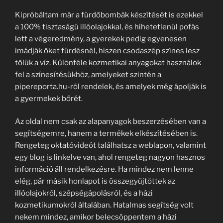
Kipróbáltam már a fürdőbombák készítését is ezekkel
a 100% tisztaságú illóolajokkal, és hihetetlenül pofás
lett a végeredmény, a gyerekek pedig egyenesen
imádják őket fürdésnél, hiszen csodaszép színes lesz
tőlük a víz. Különféle kozmetikai anyagokat használok
fel a színesítésükhöz, amelyeket szintén a
pipereporta.hu-ról rendelek, és amelyek még ápolják is
a gyermekek bőrét.
Az oldal nem csak az alapanyagok beszerzésében van a
segítségemre, hanem a termékek elkészítésében is.
Rengeteg oktatóvideót találhatsz a weblapon, valamint
egy blog is linkelve van, ahol rengeteg nagyon hasznos
információ áll rendelkezésre. Ha mindez nem lenne
elég, pár másik honlapot is összegyűjtöttek az
illóolajokról, szépségápolásról, és a házi
kozmetikumokról általában. Hatalmas segítség volt
nekem mindez, amikor belecsöppentem a házi