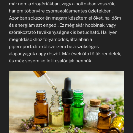
már nem a drogériákban, vagy a boltokban vesszük,
hanem többnyire csomagolásmentes üzletekben.
Azonban sokszor én magam készítem el őket, ha időm
és energiám azt engedi. Ez még akár hobbinak, vagy
szórakoztató tevékenységnek is betudható. Ha ilyen
megoldásokhoz folyamodok, általában a
pipereporta.hu-ról szerzem be a szükséges
alapanyagok nagy részét. Már évek óta tőlük rendelek,
és még sosem kellett csalódjak bennük.