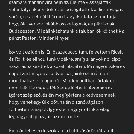
számára már annyira nem az. Eleinte visszajártak
velünk ilyenkor vidékre, és besegítettek a disznóvágás
során, de az elmúlt három év gyakorlata azt mutatja,
hogy ők ilyenkor inkább összefognak, és plázáznak
Budapesten. Mi pálinkázhatunk a faluban, ők költhetik a
pénzt Pesten. Mindenki nyer.
Így volt ez idén is. Én összecuccoltam, felvettem Ricsit
és Rolit, és elindultunk vidékre, amíg a lányok női cipő
vásárlásba kezdtek a közeli plázában. Mi nagyon sikeres
napot zártunk, de a kedves párjaink ezt már nem
mondhatták el magukról. Minden boltban jártak, de
nem találták meg a tökéletes lábbelit. Azonban az
ígéret szép szó, és én megígértem a kedvesemnek,
hogy vehet egy új cipőt, ha én disznóvágáson
tölthetem a napot. Így este megnyitottuk a világ
legnagyobb plázáját: az internetet.
Én már teljesen leszoktam a bolti vásárlásról, amit