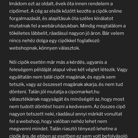
Imádom ezt az oldalt, évek óta innen rendelem a
cipőimet. A cég az elsők között kezdte a cipők online
forgalmazását, és alapításuk óta széles kínálatot
mutatnak fel a webáruházukban. Mindig megtalálom a
tökéletes lábbelit, ráadásul nagyon jó áron. Bár velem
nincs nehéz dolga egy cipőkkel foglalkozó
webshopnak, könnyen választok.
Női cipők esetén már más a kérdés, ugyanis a
feleségem példáját alapul véve két véglet létezik. Vagy
egyáltalán nem talál cipőt magának, és egyik sem
tetszik, vagy az összeset magának akarja, és nem tud
dönteni. Talán jól mutatja a cipomarket.hu
választékának nagyságát és minőségét az, hogy most
nem tudott döntést hozni a kedvesem. Az összes cipő
nagyon tetszett neki, ráadásul annyi márkát vonultat
fel a webshop, hogy valóban nehéz lehet nem
megvenni mindet. Talán riasztó tényező lehetne a
cipők ára, de ebben az esetben ez sem volt befolyásoló