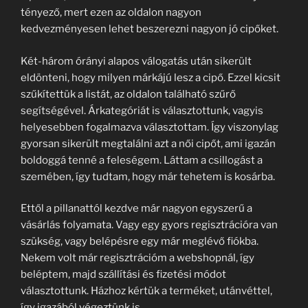
tényező, mert ezen az oldalon nagyon
kedvezményesen lehet beszerezni nagyon jó cipőket.
Két-három órányi alapos válogatás után sikerült
eldönteni, hogy milyen márkájú lesz a cipő. Ezzel kicsit
szűkítettük a listát, az oldalon található szűrő
segítségével. Árkategóriát is választottunk, vagyis
helyesebben fogalmazva választottam. Így viszonylag
gyorsan sikerült megtalálni azt a női cipőt, ami igazán
boldoggá tenné a feleségem. Láttam a csillogást a
szemében, így tudtam, hogy már tehetem is kosárba.
Ettől a pillanattól kezdve már nagyon egyszerű a
vásárlás folyamata. Vagy egy gyors regisztrációra van
szükség, vagy belépésre egy már meglévő fiókba.
Nekem volt már regisztrációm a webshopnál, így
beléptem, majd szállítási és fizetési módot
választottunk. Házhoz kértük a terméket, utánvéttel,
így igazából végeztünk is.