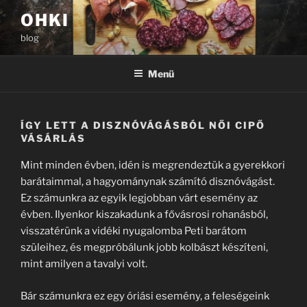
Tartalomhoz
OHKI
blog
Menü
ÍGY LETT A DISZNÓVÁGÁSBÓL NŐI CIPŐ
VÁSÁRLÁS
Mint minden évben, idén is megrendeztük a gyerekkori
barátaimmal, a hagyománynak számító disznóvágást.
Ez számunkra az egyik legjobban várt esemény az
évben. Ilyenkor kiszakadunk a fővásrosi rohanásból,
visszatérünk a vidéki nyugalomba Peti barátom
szüleihez, és megpróbálunk jobb kolbászt készíteni,
mint amilyen a tavalyi volt.
Bár számunkra ez egy óriási esemény, a feleségeink